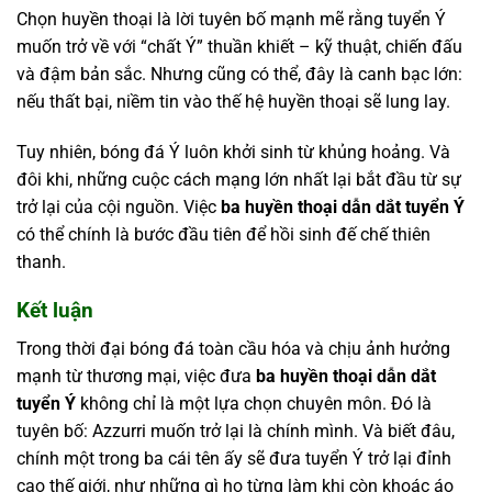
Chọn huyền thoại là lời tuyên bố mạnh mẽ rằng tuyển Ý
muốn trở về với “chất Ý” thuần khiết – kỹ thuật, chiến đấu
và đậm bản sắc. Nhưng cũng có thể, đây là canh bạc lớn:
nếu thất bại, niềm tin vào thế hệ huyền thoại sẽ lung lay.
Tuy nhiên, bóng đá Ý luôn khởi sinh từ khủng hoảng. Và
đôi khi, những cuộc cách mạng lớn nhất lại bắt đầu từ sự
trở lại của cội nguồn. Việc
ba huyền thoại dẫn dắt tuyển Ý
có thể chính là bước đầu tiên để hồi sinh đế chế thiên
thanh.
Kết luận
Trong thời đại bóng đá toàn cầu hóa và chịu ảnh hưởng
mạnh từ thương mại, việc đưa
ba huyền thoại dẫn dắt
tuyển Ý
không chỉ là một lựa chọn chuyên môn. Đó là
tuyên bố: Azzurri muốn trở lại là chính mình. Và biết đâu,
chính một trong ba cái tên ấy sẽ đưa tuyển Ý trở lại đỉnh
cao thế giới, như những gì họ từng làm khi còn khoác áo