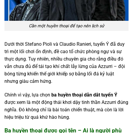
Cần một huyền thoại để tạo nên lịch sử
Dưới thời Stefano Pioli và Claudio Ranieri, tuyển Ý đã duy
trì một lối chơi ổn định, đề cao tổ chức phòng ngự và sự
thực dụng. Tuy nhiên, nhiều chuyên gia cho rằng điều đó
vẫn chưa đủ để tái tạo khí chất lẫy lừng của Azzurri – đội
bóng từng khiến thế giới khiếp sợ bằng lối đá kỷ luật
nhưng giàu cảm hứng.
Chính vì vậy, lựa chọn
ba huyền thoại dẫn dắt tuyển Ý
được xem là một động thái khơi dậy tinh thần Azzurri đúng
nghĩa. Đó không chỉ là bài toán chiến thuật, mà còn là lời
hiệu triệu từ quá khứ hào hùng.
Ba huyền thoại được gọi tên – Ai là người phù