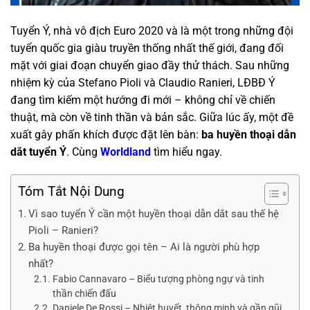
Tuyển Ý, nhà vô địch Euro 2020 và là một trong những đội
tuyển quốc gia giàu truyền thống nhất thế giới, đang đối
mặt với giai đoạn chuyển giao đầy thử thách. Sau những
nhiệm kỳ của Stefano Pioli và Claudio Ranieri, LĐBĐ Ý
đang tìm kiếm một hướng đi mới – không chỉ về chiến
thuật, mà còn về tinh thần và bản sắc. Giữa lúc ấy, một đề
xuất gây phấn khích được đặt lên bàn:
ba huyền thoại dẫn
dắt tuyển Ý
. Cùng
Worldland
tìm hiểu ngay.
Tóm Tắt Nội Dung
Vì sao tuyển Ý cần một huyền thoại dẫn dắt sau thế hệ
Pioli – Ranieri?
Ba huyền thoại được gọi tên – Ai là người phù hợp
nhất?
Fabio Cannavaro – Biểu tượng phòng ngự và tinh
thần chiến đấu
Daniele De Rossi – Nhiệt huyết, thông minh và gần gũi