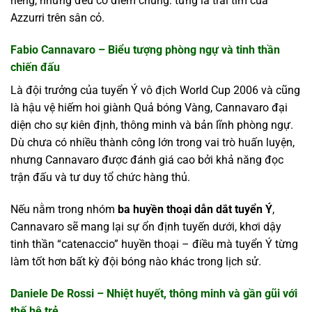
riêng, nhưng đều có điểm chung: từng là trái tim của
Azzurri trên sân cỏ.
Fabio Cannavaro – Biểu tượng phòng ngự và tinh thần
chiến đấu
Là đội trưởng của tuyển Ý vô địch World Cup 2006 và cũng
là hậu vệ hiếm hoi giành Quả bóng Vàng, Cannavaro đại
diện cho sự kiên định, thông minh và bản lĩnh phòng ngự.
Dù chưa có nhiều thành công lớn trong vai trò huấn luyện,
nhưng Cannavaro được đánh giá cao bởi khả năng đọc
trận đấu và tư duy tổ chức hàng thủ.
Nếu nằm trong nhóm
ba huyền thoại dẫn dắt tuyển Ý
,
Cannavaro sẽ mang lại sự ổn định tuyến dưới, khơi dậy
tinh thần “catenaccio” huyền thoại – điều mà tuyển Ý từng
làm tốt hơn bất kỳ đội bóng nào khác trong lịch sử.
Daniele De Rossi – Nhiệt huyết, thông minh và gần gũi với
thế hệ trẻ