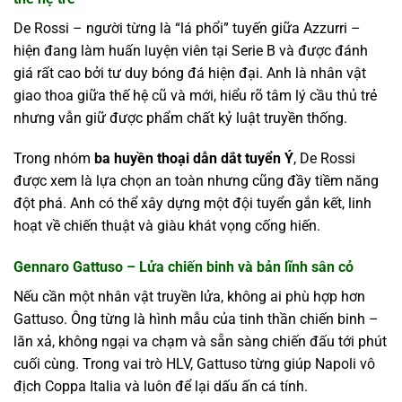
De Rossi – người từng là “lá phổi” tuyến giữa Azzurri –
hiện đang làm huấn luyện viên tại Serie B và được đánh
giá rất cao bởi tư duy bóng đá hiện đại. Anh là nhân vật
giao thoa giữa thế hệ cũ và mới, hiểu rõ tâm lý cầu thủ trẻ
nhưng vẫn giữ được phẩm chất kỷ luật truyền thống.
Trong nhóm
ba huyền thoại dẫn dắt tuyển Ý
, De Rossi
được xem là lựa chọn an toàn nhưng cũng đầy tiềm năng
đột phá. Anh có thể xây dựng một đội tuyển gắn kết, linh
hoạt về chiến thuật và giàu khát vọng cống hiến.
Gennaro Gattuso – Lửa chiến binh và bản lĩnh sân cỏ
Nếu cần một nhân vật truyền lửa, không ai phù hợp hơn
Gattuso. Ông từng là hình mẫu của tinh thần chiến binh –
lăn xả, không ngại va chạm và sẵn sàng chiến đấu tới phút
cuối cùng. Trong vai trò HLV, Gattuso từng giúp Napoli vô
địch Coppa Italia và luôn để lại dấu ấn cá tính.