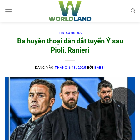
Bỏ
qua
nội
dung
TIN BÓNG ĐÁ
Ba huyền thoại dẫn dắt tuyển Ý sau
Pioli, Ranieri
ĐĂNG VÀO
THÁNG 6 13, 2025
BỞI
BABBI