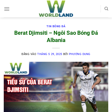
Bỏ
qua
nội
dung
TIN BÓNG ĐÁ
Berat Djimsiti – Ngôi Sao Bóng Đá
Albania
ĐĂNG VÀO
THÁNG 5 29, 2025
BỞI
PHƯƠNG DUNG