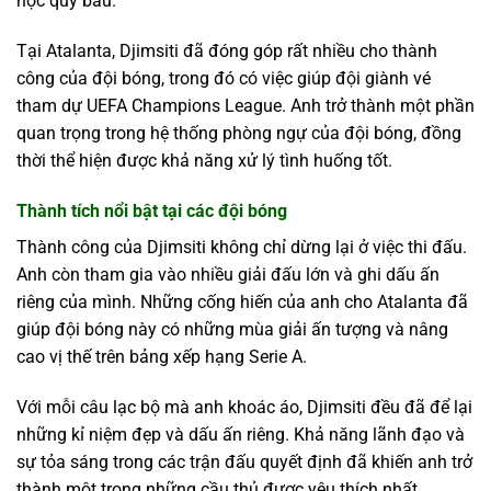
học quý báu.
Tại Atalanta, Djimsiti đã đóng góp rất nhiều cho thành
công của đội bóng, trong đó có việc giúp đội giành vé
tham dự UEFA Champions League. Anh trở thành một phần
quan trọng trong hệ thống phòng ngự của đội bóng, đồng
thời thể hiện được khả năng xử lý tình huống tốt.
Thành tích nổi bật tại các đội bóng
Thành công của Djimsiti không chỉ dừng lại ở việc thi đấu.
Anh còn tham gia vào nhiều giải đấu lớn và ghi dấu ấn
riêng của mình. Những cống hiến của anh cho Atalanta đã
giúp đội bóng này có những mùa giải ấn tượng và nâng
cao vị thế trên bảng xếp hạng Serie A.
Với mỗi câu lạc bộ mà anh khoác áo, Djimsiti đều đã để lại
những kỉ niệm đẹp và dấu ấn riêng. Khả năng lãnh đạo và
sự tỏa sáng trong các trận đấu quyết định đã khiến anh trở
thành một trong những cầu thủ được yêu thích nhất.