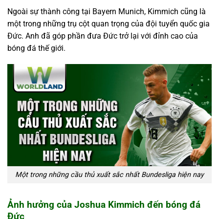
Ngoài sự thành công tại Bayern Munich, Kimmich cũng là
một trong những trụ cột quan trọng của đội tuyển quốc gia
Đức. Anh đã góp phần đưa Đức trở lại với đỉnh cao của
bóng đá thế giới.
Một trong những cầu thủ xuất sắc nhất Bundesliga hiện nay
Ảnh hưởng của Joshua Kimmich đến bóng đá
Đức