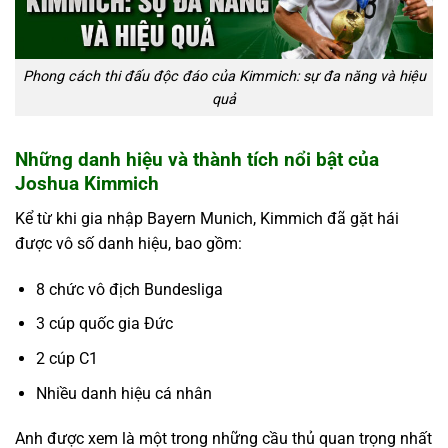
Phong cách thi đấu độc đáo của Kimmich: sự đa năng và hiệu
quả
Những danh hiệu và thành tích nổi bật của
Joshua Kimmich
Kể từ khi gia nhập Bayern Munich, Kimmich đã gặt hái
được vô số danh hiệu, bao gồm:
8 chức vô địch Bundesliga
3 cúp quốc gia Đức
2 cúp C1
Nhiều danh hiệu cá nhân
Anh được xem là một trong những cầu thủ quan trọng nhất