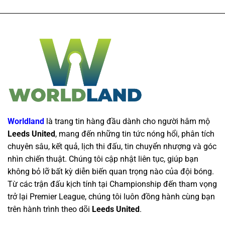
Worldland
là trang tin hàng đầu dành cho người hâm mộ
Leeds United
, mang đến những tin tức nóng hổi, phân tích
chuyên sâu, kết quả, lịch thi đấu, tin chuyển nhượng và góc
nhìn chiến thuật. Chúng tôi cập nhật liên tục, giúp bạn
không bỏ lỡ bất kỳ diễn biến quan trọng nào của đội bóng.
Từ các trận đấu kịch tính tại Championship đến tham vọng
trở lại Premier League, chúng tôi luôn đồng hành cùng bạn
trên hành trình theo dõi
Leeds United
.