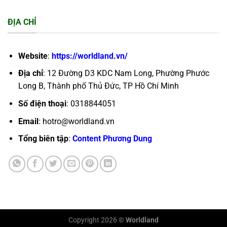
ĐỊA CHỈ
Website
:
https://worldland.vn/
Địa chỉ
: 12 Đường D3 KDC Nam Long, Phường Phước
Long B, Thành phố Thủ Đức, TP Hồ Chí Minh
Số điện thoại
: 0318844051
Email
:
hotro@worldland.vn
Tổng biên tập
:
Content Phương Dung
Copyright 2026 ©
Worldland