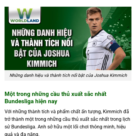
Những danh hiệu và thành tích nổi bật của Joshua Kimmich
Một trong những cầu thủ xuất sắc nhất
Bundesliga hiện nay
Với những thành tích và phẩm chất ấn tượng, Kimmich đã
trở thành một trong những cầu thủ xuất sắc nhất trong lịch
sử Bundesliga. Anh sở hữu một lối chơi thông minh, hiệu
quả và đa năng.