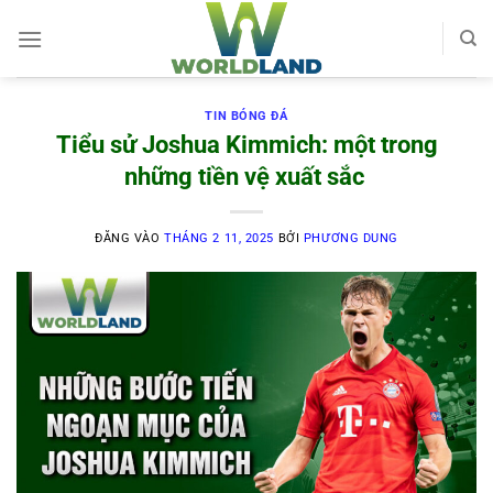
Bỏ
qua
nội
dung
TIN BÓNG ĐÁ
Tiểu sử Joshua Kimmich: một trong
những tiền vệ xuất sắc
ĐĂNG VÀO
THÁNG 2 11, 2025
BỞI
PHƯƠNG DUNG