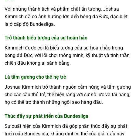
Với những thành tích và phẩm chất ấn tượng, Joshua
Kimmich đã có ảnh hưởng lớn đến bóng đá Đức, đặc biệt
là ở cấp độ Bundesliga.
Trở thành biểu tượng của sự hoàn hảo
Kimmich được coi là biểu tượng của sự hoàn hảo trong
bóng đá Đức, với lối chơi thông minh, kỹ thuật và tinh thần
chiến đấu không ai sánh bằng.
Là tấm gương cho thế hệ trẻ
Joshua Kimmich trở thành nguồn cảm hứng và tấm gương
cho các cầu thủ trẻ, thể hiện rằng với sự nỗ lực và tài năng,
họ có thể trở thành những ngôi sao hàng đầu.
Thúc đẩy sự phát triển của Bundesliga
Sự xuất hiện của Kimmich đã góp phần thúc đẩy sự phát
triển của Bundesliga, khẳng định vị thế của giải đấu này