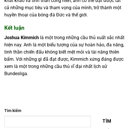
khát khao và tinh thần cống hiến, anh có thể đạt được tất
cả những mục tiêu và tham vọng của mình, trở thành một
huyền thoại của bóng đá Đức và thế giới.
Kết luận
Joshua Kimmich
là một trong những cầu thủ xuất sắc nhất
hiện nay. Anh là một biểu tượng của sự hoàn hảo, đa năng,
tinh thần chiến đấu không biết mệt mỏi và tài năng thiên
bẩm. Với những gì đã đạt được, Kimmich xứng đáng được
xem là một trong những cầu thủ vĩ đại nhất lịch sử
Bundesliga.
Tìm kiếm
TÌM