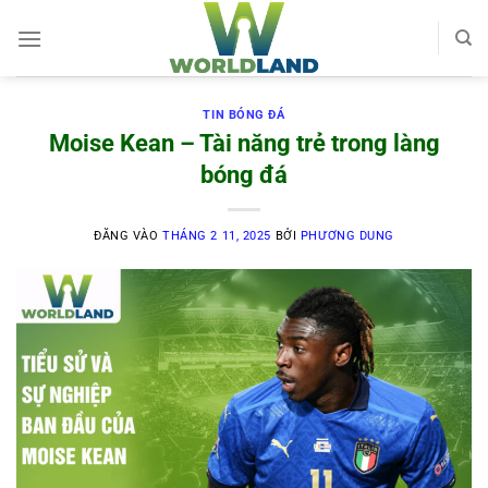
Bỏ
qua
nội
dung
TIN BÓNG ĐÁ
Moise Kean – Tài năng trẻ trong làng
bóng đá
ĐĂNG VÀO
THÁNG 2 11, 2025
BỞI
PHƯƠNG DUNG