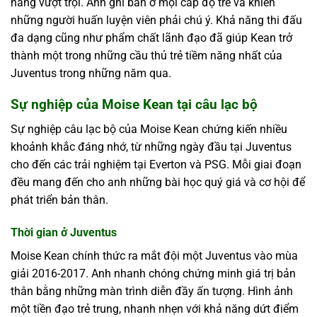
năng vượt trội. Anh ghi bàn ở mọi cấp độ trẻ và khiến
những người huấn luyện viên phải chú ý. Khả năng thi đấu
đa dạng cũng như phẩm chất lãnh đạo đã giúp Kean trở
thành một trong những cầu thủ trẻ tiềm năng nhất của
Juventus trong những năm qua.
Sự nghiệp của Moise Kean tại câu lạc bộ
Sự nghiệp câu lạc bộ của Moise Kean chứng kiến nhiều
khoảnh khắc đáng nhớ, từ những ngày đầu tại Juventus
cho đến các trải nghiệm tại Everton và PSG. Mỗi giai đoạn
đều mang đến cho anh những bài học quý giá và cơ hội để
phát triển bản thân.
Thời gian ở Juventus
Moise Kean chính thức ra mắt đội một Juventus vào mùa
giải 2016-2017. Anh nhanh chóng chứng minh giá trị bản
thân bằng những màn trình diễn đầy ấn tượng. Hình ảnh
một tiền đạo trẻ trung, nhanh nhẹn với khả năng dứt điểm