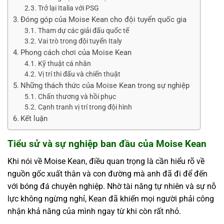
Trở lại Italia với PSG
Đóng góp của Moise Kean cho đội tuyển quốc gia
Tham dự các giải đấu quốc tế
Vai trò trong đội tuyển Italy
Phong cách chơi của Moise Kean
Kỹ thuật cá nhân
Vị trí thi đấu và chiến thuật
Những thách thức của Moise Kean trong sự nghiệp
Chấn thương và hồi phục
Cạnh tranh vị trí trong đội hình
Kết luận
Tiểu sử và sự nghiệp ban đầu của Moise Kean
Khi nói về Moise Kean, điều quan trọng là cần hiểu rõ về
nguồn gốc xuất thân và con đường mà anh đã đi để đến
với bóng đá chuyên nghiệp. Nhờ tài năng tự nhiên và sự nỗ
lực không ngừng nghỉ, Kean đã khiến mọi người phải công
nhận khả năng của mình ngay từ khi còn rất nhỏ.