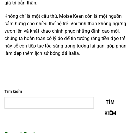
giá trị bản thân.
Không chỉ là một cầu thủ, Moise Kean còn là một nguồn
cảm hứng cho nhiều thế hệ trẻ. Với tinh thần không ngừng
vươn lên và khát khao chinh phục những đỉnh cao mới,
chúng ta hoàn toàn có lý do để tin tưởng rằng tiền đạo trẻ
này sẽ còn tiếp tục tỏa sáng trong tương lai gần, góp phần
làm đẹp thêm lịch sử bóng đá Italia.
Tìm kiếm
TÌM
KIẾM