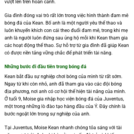
vượt lên trên hoàn cảnh.
Gia đình đóng vai trò rất lớn trong việc hình thành đam mê
bóng đá của Kean. Bố anh là một người yêu thể thao và
luôn khuyến khích con cái theo đuổi đam mê, trong khi mẹ
anh là người luôn đứng sau ủng hộ mỗi khi Kean tham gia
các hoạt động thể thao. Sự hỗ trợ từ gia đình đã giúp Kean
có được nền tảng vững chắc để phát triển tài năng.
Những bước đi đầu tiên trong bóng đá
Kean bắt đầu sự nghiệp chơi bóng của mình từ rất sớm.
Ngay từ khi còn nhỏ, anh đã tham gia vào các đội bóng
địa phương, nơi anh có cơ hội thể hiện tài năng của mình.
Ở tuổi 9, Moise gia nhập học viện bóng đá của Juventus,
một trong những lò đào tạo hàng đầu của Ý. Đây chính là
bước ngoặt lớn trong sự nghiệp của anh.
Tại Juventus, Moise Kean nhanh chóng tỏa sáng với tài