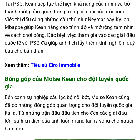
Tại PSG, Kean tiếp tục thể hiện khả năng của mình và trở
thành một phần quan trọng trong lối chơi của đội bóng.
Việc thi đấu cùng những cầu thủ như Neymar hay Kylian
Mbappé giúp Kean nâng cao trình độ và mở rộng tầm nhìn
về cách chơi bóng. Đặc biệt, việc tham gia vào các giải đấu
quốc tế với PSG đã giúp anh tích lũy thêm kinh nghiệm quý
báu cho bản thân.
Xem thêm:
Tiểu sử Ciro Immobile
Đóng góp của Moise Kean cho đội tuyển quốc
gia
Bên cạnh sự nghiệp câu lạc bộ nổi bật, Moise Kean cũng
đã có những đóng góp quan trọng cho đội tuyển quốc gia
Italia. Từ những trận đấu đầu tiên cho đến các giải đấu
lớn, sự hiện diện của anh luôn mang lại hy vọng cho người
hâm mộ.