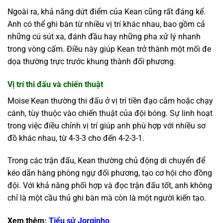
Ngoài ra, khả năng dứt điểm của Kean cũng rất đáng kể.
Anh có thể ghi bàn từ nhiều vị trí khác nhau, bao gồm cả
những cú sút xa, đánh đầu hay những pha xử lý nhanh
trong vòng cấm. Điều này giúp Kean trở thành một mối đe
dọa thường trực trước khung thành đối phương.
Vị trí thi đấu và chiến thuật
Moise Kean thường thi đấu ở vị trí tiền đạo cắm hoặc chạy
cánh, tùy thuộc vào chiến thuật của đội bóng. Sự linh hoạt
trong việc điều chỉnh vị trí giúp anh phù hợp với nhiều sơ
đồ khác nhau, từ 4-3-3 cho đến 4-2-3-1.
Trong các trận đấu, Kean thường chủ động di chuyển để
kéo dãn hàng phòng ngự đối phương, tạo cơ hội cho đồng
đội. Với khả năng phối hợp và đọc trận đấu tốt, anh không
chỉ là một cầu thủ ghi bàn mà còn là một người kiến tạo.
Xem thêm:
Tiểu sử Jorginho