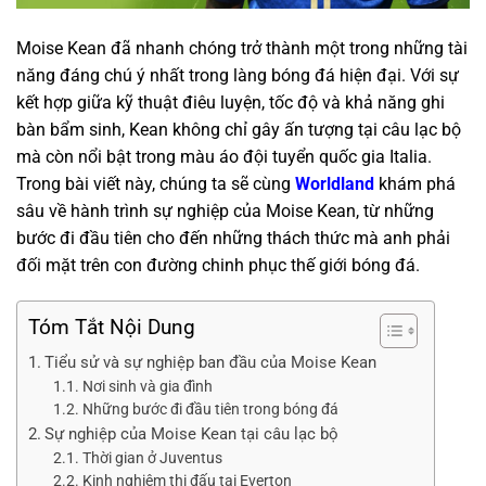
Moise Kean đã nhanh chóng trở thành một trong những tài
năng đáng chú ý nhất trong làng bóng đá hiện đại. Với sự
kết hợp giữa kỹ thuật điêu luyện, tốc độ và khả năng ghi
bàn bẩm sinh, Kean không chỉ gây ấn tượng tại câu lạc bộ
mà còn nổi bật trong màu áo đội tuyển quốc gia Italia.
Trong bài viết này, chúng ta sẽ cùng
Worldland
khám phá
sâu về hành trình sự nghiệp của Moise Kean, từ những
bước đi đầu tiên cho đến những thách thức mà anh phải
đối mặt trên con đường chinh phục thế giới bóng đá.
Tóm Tắt Nội Dung
Tiểu sử và sự nghiệp ban đầu của Moise Kean
Nơi sinh và gia đình
Những bước đi đầu tiên trong bóng đá
Sự nghiệp của Moise Kean tại câu lạc bộ
Thời gian ở Juventus
Kinh nghiệm thi đấu tại Everton