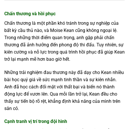
Chấn thương và hồi phục
Chấn thương là một phần khó tránh trong sự nghiệp của
bất kỳ cầu thủ nào, và Moise Kean cũng không ngoại lệ.
Trong những thời điểm quan trọng, anh gặp phải chấn
thương đã ảnh hưởng đến phong độ thi đấu. Tuy nhiên, sự
kiên cường và nỗ lực trong quá trình hồi phục đã giúp Kean
trở lại mạnh mẽ hơn bao giờ hết.
Những trải nghiệm đau thương này đã dạy cho Kean nhiều
bài học quý giá về sức mạnh tinh thần và sự kiên nhẫn.
Anh đã học cách đối mặt với thất bại và biến nó thành
động lực để vươn lên. Qua mỗi lần trở lại, Kean đều cho
thấy sự tiến bộ rõ rệt, khẳng định khả năng của mình trên
sân cỏ.
Cạnh tranh vị trí trong đội hình